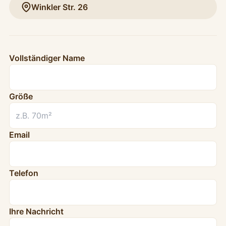
Winkler Str. 26
Website
Vollständiger Name
Größe
Email
Telefon
Ihre Nachricht